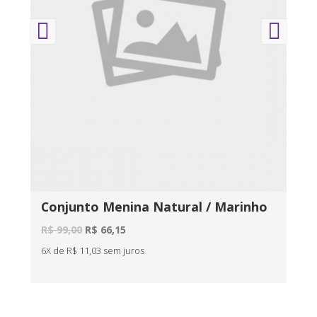
Conjunto Menina Natural / Marinho
Co
R$ 99,00
R$ 66,15
R$ 
6X de R$ 11,03 sem juros
6X d