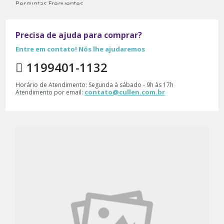
Perguntas Frequentes
Frete e Envio
Trocas e Devoluçoes
Precisa de ajuda para comprar?
Entre em contato! Nós lhe ajudaremos
Principais Categorias
1199401-1132
Bebê
Horário de Atendimento: Segunda à sábado - 9h às 17h
contato@cullen.com.br
Infantil
Atendimento por email:
Outlet
Primeiros passos
Teen